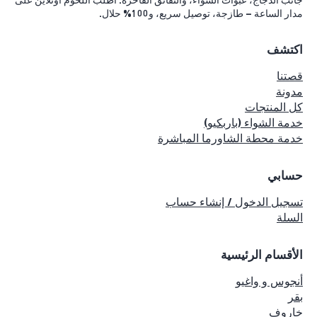
جانب الدجاج، عبوات الشواء، والنقانق الفاخرة. اطلب اللحوم أونلاين على
مدار الساعة – طازجة، توصيل سريع، و100% حلال.
اكتشف
قصتنا
مدونة
كل المنتجات
خدمة الشواء (باربكيو)
خدمة محطة الشاورما المباشرة
حسابي
تسجيل الدخول / إنشاء حساب
السلة
الأقسام الرئيسية
أنجوس و واغيو
بقر
خاروف