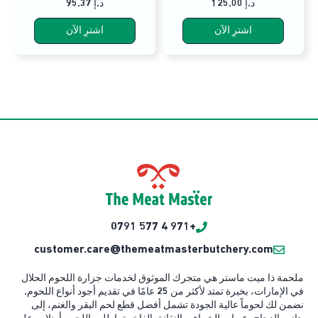
125.00 د.إ
95.37 د.إ
اشترِ الآن
اشترِ الآن
+971 4 577 0791
customer.care@themeatmasterbutchery.com
ملحمة ذا ميت ماستر هي متجرك الموثوق لخدمات جزارة اللحوم الحلال
في الإمارات، بخبرة تمتد لأكثر من 25 عامًا في تقديم أجود أنواع اللحوم.
نضمن لك لحوماً عالية الجودة تشمل أفضل قطع لحم البقر والغنم، إلى