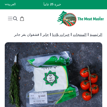
نتقل
خبرة 25 عاماً
العربية
لى
لمحتوى
الرئيسية
|
المنتجات
|
خيرات بلادنا
|
جابر
|
قشقوان بقر جابر