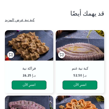
قد يهمك أيضًا
كبة نية عرض المزيد
كبة نية غنم
فراكة نية
52.50 د.إ
26.25 د.إ
اشترِ الآن
اشترِ الآن