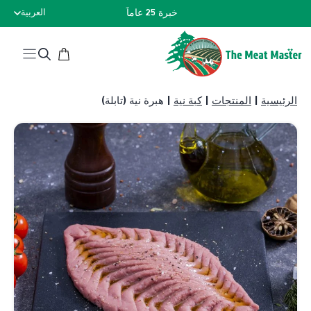
نتقل
خبرة 25 عاماً
العربية
لى
لمحتوى
الرئيسية
|
المنتجات
|
كبة نية
|
هبرة نية (تابلة)