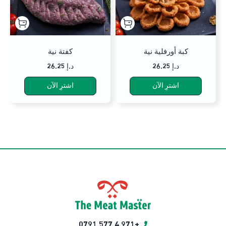
كبة أورفلية نية
كفتة نية
26.25 د.إ
26.25 د.إ
اشترِ الآن
اشترِ الآن
+971 4 577 0791