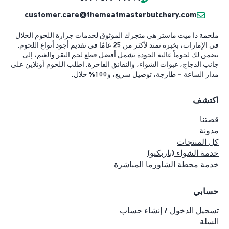
customer.care@themeatmasterbutchery.com
ملحمة ذا ميت ماستر هي متجرك الموثوق لخدمات جزارة اللحوم الحلال
في الإمارات، بخبرة تمتد لأكثر من 25 عامًا في تقديم أجود أنواع اللحوم.
نضمن لك لحوماً عالية الجودة تشمل أفضل قطع لحم البقر والغنم، إلى
جانب الدجاج، عبوات الشواء، والنقانق الفاخرة. اطلب اللحوم أونلاين على
مدار الساعة – طازجة، توصيل سريع، و100% حلال.
اكتشف
قصتنا
مدونة
كل المنتجات
خدمة الشواء (باربكيو)
خدمة محطة الشاورما المباشرة
حسابي
تسجيل الدخول / إنشاء حساب
السلة