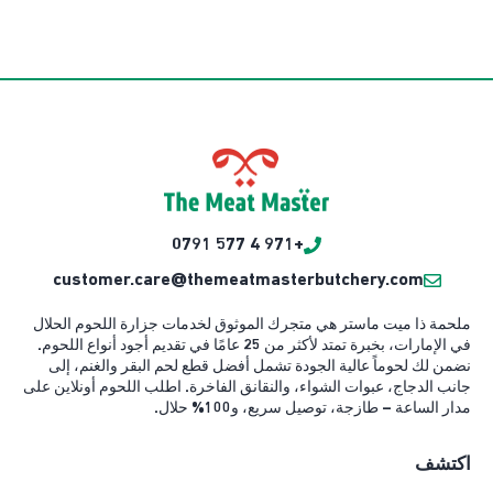
+971 4 577 0791
customer.care@themeatmasterbutchery.com
ملحمة ذا ميت ماستر هي متجرك الموثوق لخدمات جزارة اللحوم الحلال
في الإمارات، بخبرة تمتد لأكثر من 25 عامًا في تقديم أجود أنواع اللحوم.
نضمن لك لحوماً عالية الجودة تشمل أفضل قطع لحم البقر والغنم، إلى
جانب الدجاج، عبوات الشواء، والنقانق الفاخرة. اطلب اللحوم أونلاين على
مدار الساعة – طازجة، توصيل سريع، و100% حلال.
اكتشف