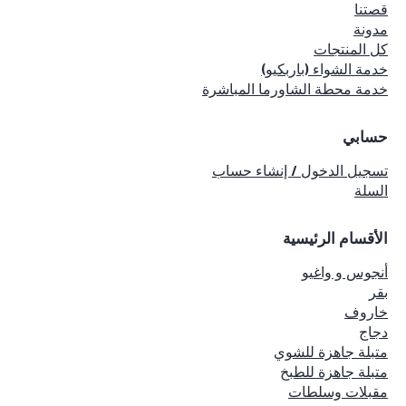
قصتنا
مدونة
كل المنتجات
خدمة الشواء (باربكيو)
خدمة محطة الشاورما المباشرة
حسابي
تسجيل الدخول / إنشاء حساب
السلة
الأقسام الرئيسية
أنجوس و واغيو
بقر
خاروف
دجاج
متبلة جاهزة للشوي
متبلة جاهزة للطبخ
مقبلات وسلطات