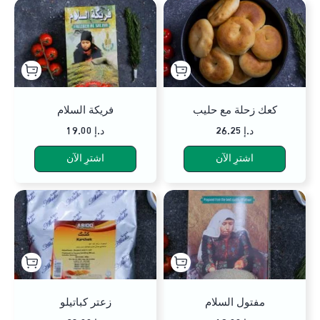
كعك زحلة مع حليب
فريكة السلام
26.25 د.إ
19.00 د.إ
اشترِ الآن
اشترِ الآن
مفتول السلام
زعتر كباتيلو