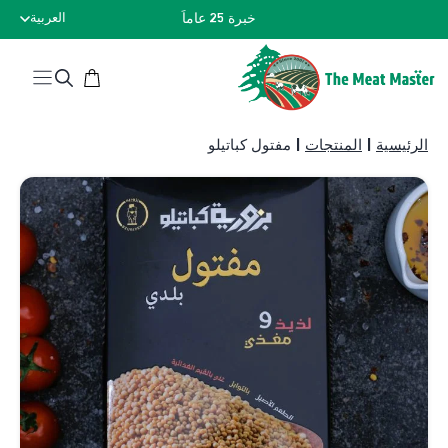
نتقل
خبرة 25 عاماً
العربية
لى
لمحتوى
الرئيسية
|
المنتجات
|
مفتول كباتيلو