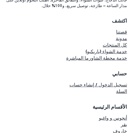
جانب الدجاج، عبوات الشواء، والنقانق الفاخرة. اطلب اللحوم أونلاين على
مدار الساعة – طازجة، توصيل سريع، و100% حلال.
اكتشف
قصتنا
مدونة
كل المنتجات
خدمة الشواء (باربكيو)
خدمة محطة الشاورما المباشرة
حسابي
تسجيل الدخول / إنشاء حساب
السلة
الأقسام الرئيسية
أنجوس و واغيو
بقر
خاروف