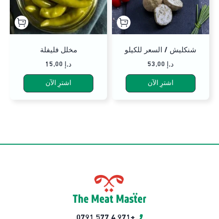
شنكليش / السعر للكيلو
مخلل فليفلة
53.00 د.إ
15.00 د.إ
اشترِ الآن
اشترِ الآن
+971 4 577 0791