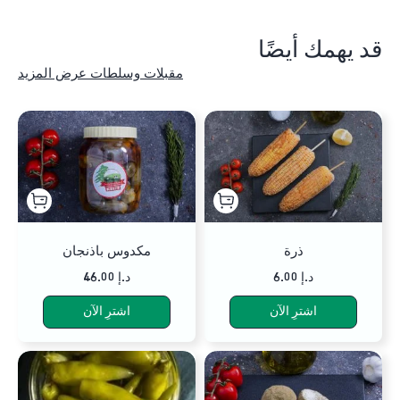
قد يهمك أيضًا
مقبلات وسلطات عرض المزيد
ذرة
مكدوس باذنجان
6.00 د.إ
46.00 د.إ
اشترِ الآن
اشترِ الآن