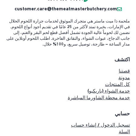
customer.care@themeatmasterbutchery.com
ملحمة ذا ميت ماستر هي متجرك الموثوق لخدمات جزارة اللحوم الحلال
في الإمارات، بخبرة تمتد لأكثر من 25 عامًا في تقديم أجود أنواع اللحوم.
نضمن لك لحوماً عالية الجودة تشمل أفضل قطع لحم البقر والغنم، إلى
جانب الدجاج، عبوات الشواء، والنقانق الفاخرة. اطلب اللحوم أونلاين على
مدار الساعة – طازجة، توصيل سريع، و100% حلال.
اكتشف
قصتنا
مدونة
كل المنتجات
خدمة الشواء (باربكيو)
خدمة محطة الشاورما المباشرة
حسابي
تسجيل الدخول / إنشاء حساب
السلة