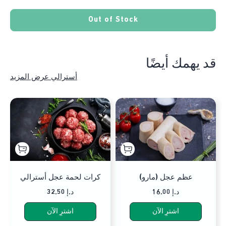
Out of Stock
قد يهمك أيضًا
أسترالي عرض المزيد
عظم عجل (مارو)
كرات لحمة عجل أسترالي
16.00 د.إ
32.50 د.إ
اشترِ الآن
اشترِ الآن