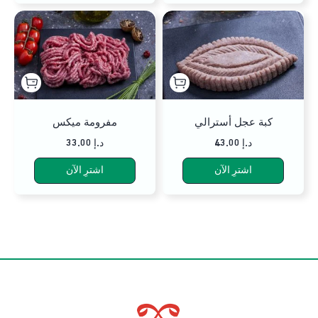
كبة عجل أسترالي
مفرومة ميكس
43.00 د.إ
33.00 د.إ
اشترِ الآن
اشترِ الآن