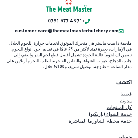
+971 4 577 0791
customer.care@themeatmasterbutchery.com
ملحمة ذا ميت ماستر هي متجرك الموثوق لخدمات جزارة اللحوم الحلال
في الإمارات، بخبرة تمتد لأكثر من 25 عامًا في تقديم أجود أنواع اللحوم.
نضمن لك لحوماً عالية الجودة تشمل أفضل قطع لحم البقر والغنم، إلى
جانب الدجاج، عبوات الشواء، والنقانق الفاخرة. اطلب اللحوم أونلاين على
مدار الساعة – طازجة، توصيل سريع، و100% حلال.
اكتشف
قصتنا
مدونة
كل المنتجات
خدمة الشواء (باربكيو)
خدمة محطة الشاورما المباشرة
حسابي