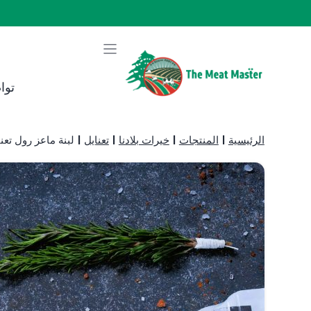
نتقل
لى
لمحتوى
توا
الرئيسية
|
المنتجات
|
خيرات بلادنا
|
تعنايل
|
لبنة ماعز رول تعن