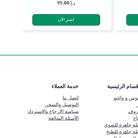
95.00 د.إ
اشترِ الآن
قسام الرئيسية
خدمة العملاء
وس و واغيو
اتصل بنا
التوصيل والشحن
روف
سياسة الإرجاع والاسترداد
اج
الأسئلة الشائعة
لة جاهزة للشوي
لة جاهزة للطبخ