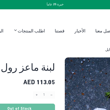
خبرة 25 عاماً
صل معنا
الأخبار
قصتنا
اطلب المنتجات
ال
ايل
لبنة ماعز رول 
AED
113.05
+
–
Quantity:
Out of Stock