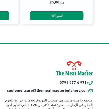
25.00 د.إ
اشترِ الآن
+971 4 577 0791
customer.care@themeatmasterbutchery.com
ملحمة ذا ميت ماستر هي متجرك الموثوق لخدمات جزارة اللحوم
الحلال في الإمارات، بخبرة تمتد لأكثر من 25 عامًا في تقديم أجود