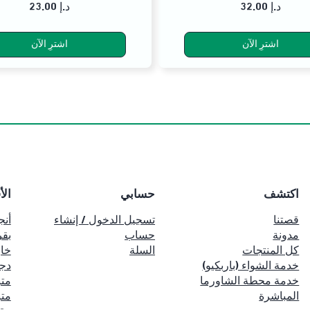
32.00 د.إ
23.00 د.إ
اشترِ الآن
اشترِ الآن
اكتشف
حسابي
الأ
قصتنا
تسجيل الدخول / إنشاء
أنج
مدونة
حساب
بقر
كل المنتجات
السلة
خا
خدمة الشواء (باربكيو)
دج
خدمة محطة الشاورما
متب
المباشرة
متب