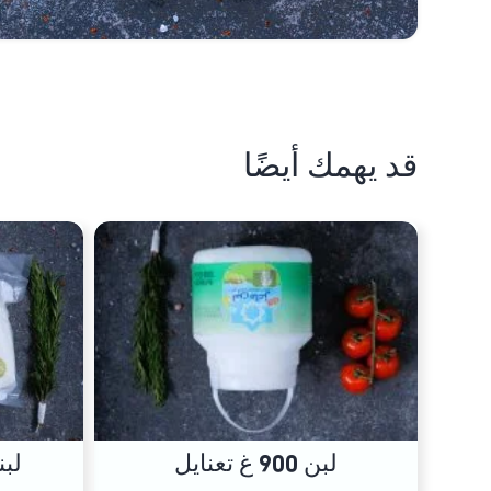
قد يهمك أيضًا
لبن 900 غ تعنايل
لبن