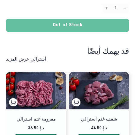
+
–
Quantity:
Out of Stock
قد يهمك أيضًا
أسترالي عرض المزيد
شقف غنم أسترالي
مفرومة غنم استرالي
44.50 د.إ
36.50 د.إ