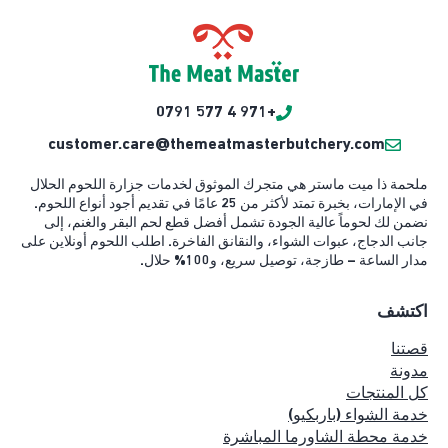
+971 4 577 0791
customer.care@themeatmasterbutchery.com
ملحمة ذا ميت ماستر هي متجرك الموثوق لخدمات جزارة اللحوم الحلال
في الإمارات، بخبرة تمتد لأكثر من 25 عامًا في تقديم أجود أنواع اللحوم.
نضمن لك لحوماً عالية الجودة تشمل أفضل قطع لحم البقر والغنم، إلى
جانب الدجاج، عبوات الشواء، والنقانق الفاخرة. اطلب اللحوم أونلاين على
مدار الساعة – طازجة، توصيل سريع، و100% حلال.
اكتشف
قصتنا
مدونة
كل المنتجات
خدمة الشواء (باربكيو)
خدمة محطة الشاورما المباشرة