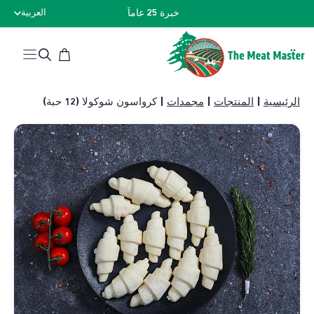
نتقل
خبرة 25 عاماً
العربية
لى
لمحتوى
الرئيسية
|
المنتجات
|
مجمدات
|
كرواسون شوكولا (12 حبة)