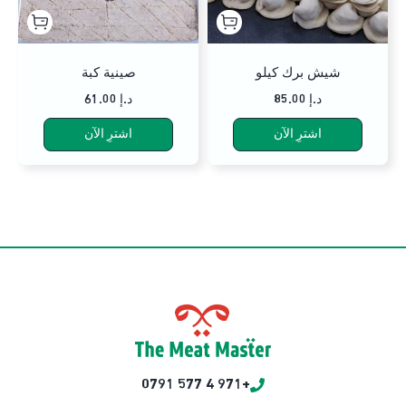
شيش برك كيلو
صينية كبة
85.00 د.إ
61.00 د.إ
اشترِ الآن
اشترِ الآن
+971 4 577 0791