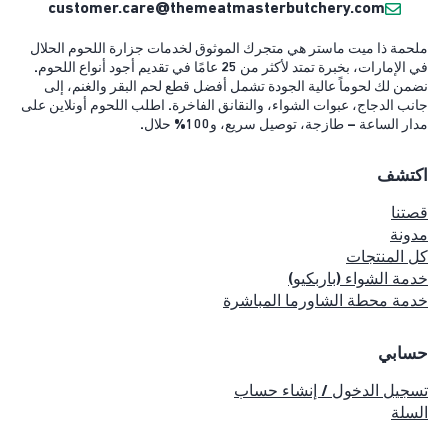
customer.care@themeatmasterbutchery.com
ملحمة ذا ميت ماستر هي متجرك الموثوق لخدمات جزارة اللحوم الحلال
في الإمارات، بخبرة تمتد لأكثر من 25 عامًا في تقديم أجود أنواع اللحوم.
نضمن لك لحوماً عالية الجودة تشمل أفضل قطع لحم البقر والغنم، إلى
جانب الدجاج، عبوات الشواء، والنقانق الفاخرة. اطلب اللحوم أونلاين على
مدار الساعة – طازجة، توصيل سريع، و100% حلال.
اكتشف
قصتنا
مدونة
كل المنتجات
خدمة الشواء (باربكيو)
خدمة محطة الشاورما المباشرة
حسابي
تسجيل الدخول / إنشاء حساب
السلة