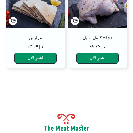
دجاج كامل متبل
عرايس
48.75 د.إ
37.50 د.إ
اشترِ الآن
اشترِ الآن