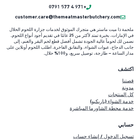
+971 4 577 0791
customer.care@themeatmasterbutchery.com
ملحمة ذا ميت ماستر هي متجرك الموثوق لخدمات جزارة اللحوم الحلال
في الإمارات، بخبرة تمتد لأكثر من 25 عامًا في تقديم أجود أنواع اللحوم.
نضمن لك لحوماً عالية الجودة تشمل أفضل قطع لحم البقر والغنم، إلى
جانب الدجاج، عبوات الشواء، والنقانق الفاخرة. اطلب اللحوم أونلاين على
مدار الساعة – طازجة، توصيل سريع، و100% حلال.
اكتشف
قصتنا
مدونة
كل المنتجات
خدمة الشواء (باربكيو)
خدمة محطة الشاورما المباشرة
حسابي
تسجيل الدخول / إنشاء حساب