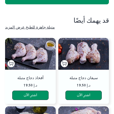
قد يهمك أيضًا
متبلة جاهزة للطبخ عرض المزيد
سيقان دجاج متبلة
أفخاذ دجاج متبلة
19.50 د.إ
19.50 د.إ
اشترِ الآن
اشترِ الآن