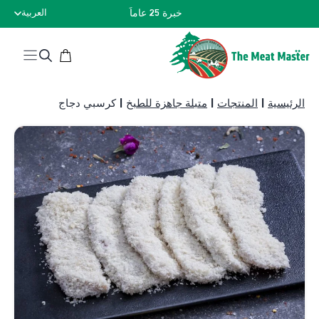
نتقل
خبرة 25 عاماً
العربية
لى
لمحتوى
الرئيسية
|
المنتجات
|
متبلة جاهزة للطبخ
|
كرسبي دجاج