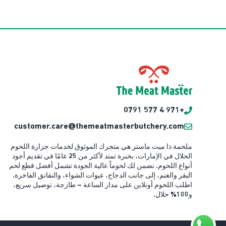
+971 4 577 0791
customer.care@themeatmasterbutchery.com
ملحمة ذا ميت ماستر هي متجرك الموثوق لخدمات جزارة اللحوم
الحلال في الإمارات، بخبرة تمتد لأكثر من 25 عامًا في تقديم أجود
أنواع اللحوم. نضمن لك لحوماً عالية الجودة تشمل أفضل قطع لحم
البقر والغنم، إلى جانب الدجاج، عبوات الشواء، والنقانق الفاخرة.
اطلب اللحوم أونلاين على مدار الساعة – طازجة، توصيل سريع،
و100% حلال.