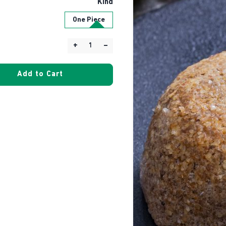
Kind
One Piece
+
–
Quantity:
Add to Cart