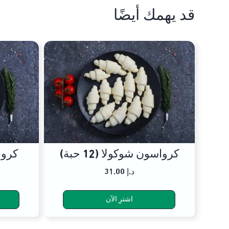
قد يهمك أيضًا
كرواسون شوكولا (12 حبة)
كرواسو
31.00 د.إ
اشترِ الآن