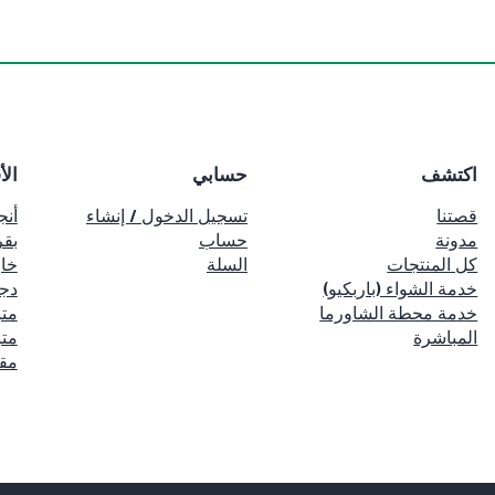
اكتشف
حسابي
الأ
قصتنا
تسجيل الدخول / إنشاء
أنج
مدونة
حساب
بقر
كل المنتجات
السلة
خا
خدمة الشواء (باربكيو)
دج
خدمة محطة الشاورما
متب
المباشرة
متب
مق