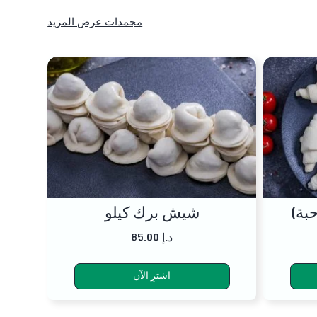
مجمدات عرض المزيد
شيش برك كيلو
85.00 د.إ
اشترِ الآن