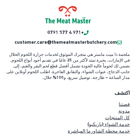
+971 4 577 0791
customer.care@themeatmasterbutchery.com
ملحمة ذا ميت ماستر هي متجرك الموثوق لخدمات جزارة اللحوم الحلال
في الإمارات، بخبرة تمتد لأكثر من 25 عامًا في تقديم أجود أنواع اللحوم.
نضمن لك لحوماً عالية الجودة تشمل أفضل قطع لحم البقر والغنم، إلى
جانب الدجاج، عبوات الشواء، والنقانق الفاخرة. اطلب اللحوم أونلاين على
مدار الساعة – طازجة، توصيل سريع، و100% حلال.
اكتشف
قصتنا
مدونة
كل المنتجات
خدمة الشواء (باربكيو)
خدمة محطة الشاورما المباشرة