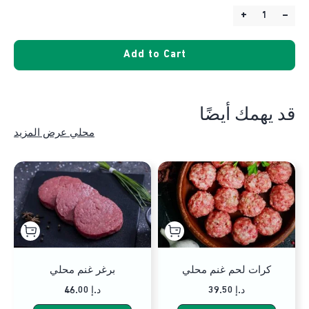
+
–
Quantity:
Add to Cart
قد يهمك أيضًا
محلي عرض المزيد
كرات لحم غنم محلي
برغر غنم محلي
39.50 د.إ
46.00 د.إ