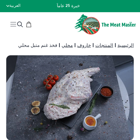
نتقل
خبرة 25 عاماً
العربية
لى
لمحتوى
الرئيسية
|
المنتجات
|
خاروف
|
محلي
|
فخذ غنم متبل محلي