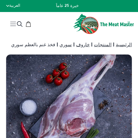
نتقل
خبرة 25 عاماً
العربية
لى
لمحتوى
الرئيسية
|
المنتجات
|
خاروف
|
سوري
|
فخذ غنم بالعظم سوري