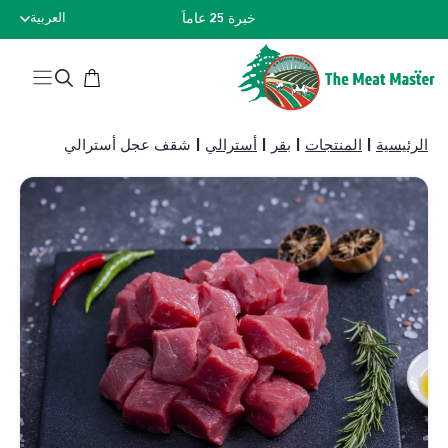
نتقل
خبرة 25 عاماً
العربية
لى
لمحتوى
الرئيسية
|
المنتجات
|
بقر
|
أسترالي
|
شقف عجل أسترالي