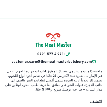
+971 4 577 0791
customer.care@themeatmasterbutchery.com
ملحمة ذا ميت ماستر هي متجرك الموثوق لخدمات جزارة اللحوم الحلال
في الإمارات، بخبرة تمتد لأكثر من 25 عامًا في تقديم أجود أنواع اللحوم.
نضمن لك لحوماً عالية الجودة تشمل أفضل قطع لحم البقر والغنم، إلى
جانب الدجاج، عبوات الشواء، والنقانق الفاخرة. اطلب اللحوم أونلاين على
مدار الساعة – طازجة، توصيل سريع، و100% حلال.
اكتشف