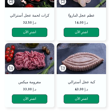
عظم عجل (مارو)
كرات لحمة عجل أسترالي
16.00 د.إ
32.50 د.إ
اشترِ الآن
اشترِ الآن
كبة عجل أسترالي
مفرومة ميكس
43.00 د.إ
33.00 د.إ
اشترِ الآن
اشترِ الآن