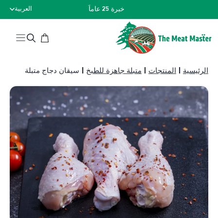
نتقل
خبرة 25 عاماً
العربية
لى
لمحتوى
الرئيسية
|
المنتجات
|
متبلة جاهزة للطبخ
|
سيقان دجاج متبلة