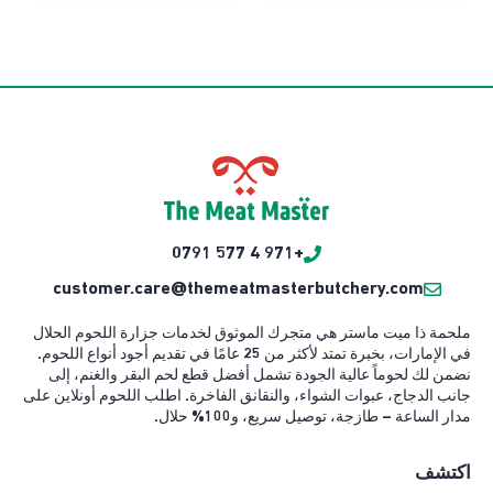
+971 4 577 0791
customer.care@themeatmasterbutchery.com
ملحمة ذا ميت ماستر هي متجرك الموثوق لخدمات جزارة اللحوم الحلال
في الإمارات، بخبرة تمتد لأكثر من 25 عامًا في تقديم أجود أنواع اللحوم.
نضمن لك لحوماً عالية الجودة تشمل أفضل قطع لحم البقر والغنم، إلى
جانب الدجاج، عبوات الشواء، والنقانق الفاخرة. اطلب اللحوم أونلاين على
مدار الساعة – طازجة، توصيل سريع، و100% حلال.
اكتشف