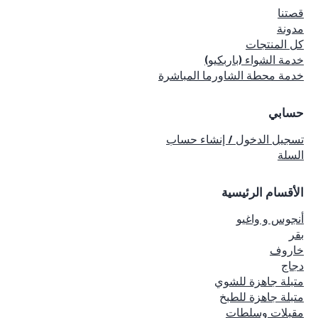
قصتنا
مدونة
كل المنتجات
خدمة الشواء (باربكيو)
خدمة محطة الشاورما المباشرة
حسابي
تسجيل الدخول / إنشاء حساب
السلة
الأقسام الرئيسية
أنجوس و واغيو
بقر
خاروف
دجاج
متبلة جاهزة للشوي
متبلة جاهزة للطبخ
مقبلات وسلطات