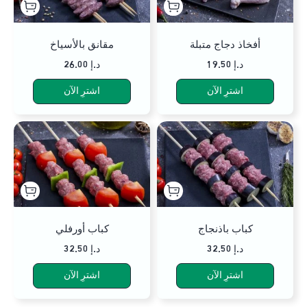
أفخاذ دجاج متبلة
مقانق بالأسياخ
19.50 د.إ
26.00 د.إ
اشترِ الآن
اشترِ الآن
كباب باذنجاج
كباب أورفلي
32.50 د.إ
32.50 د.إ
اشترِ الآن
اشترِ الآن