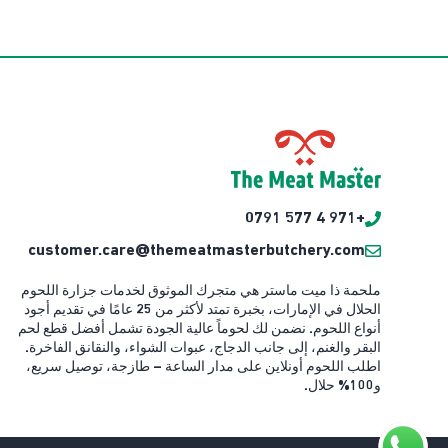
+971 4 577 0791
customer.care@themeatmasterbutchery.com
ملحمة ذا ميت ماستر هي متجرك الموثوق لخدمات جزارة اللحوم
الحلال في الإمارات، بخبرة تمتد لأكثر من 25 عامًا في تقديم أجود
أنواع اللحوم. نضمن لك لحوماً عالية الجودة تشمل أفضل قطع لحم
البقر والغنم، إلى جانب الدجاج، عبوات الشواء، والنقانق الفاخرة.
اطلب اللحوم أونلاين على مدار الساعة – طازجة، توصيل سريع،
و100% حلال.