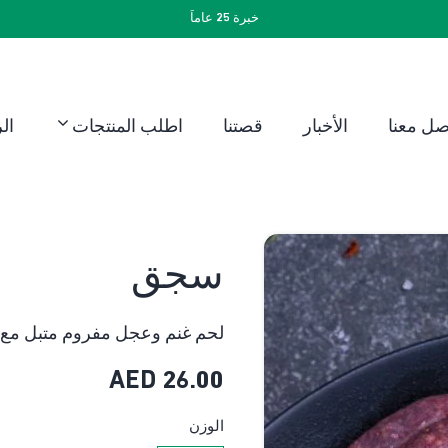
خبرة 25 عاماً
صل معنا
الأخبار
قصتنا
اطلب المنتجات
ال
سجق
لحم غنم وعجل مفروم متبل مع 
AED
26.00
الوزن