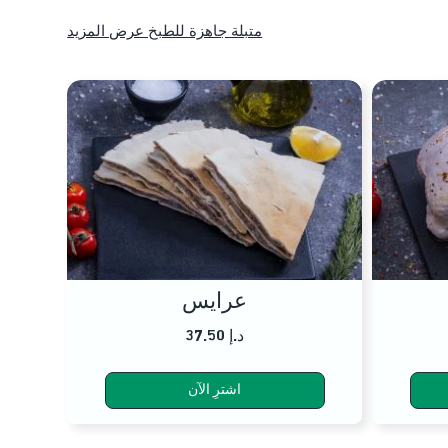
متبلة جاهزة للطبخ عرض المزيد
عرايس
37.50 د.إ
اشترِ الآن