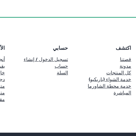
اكتشف
حسابي
الأ
قصتنا
تسجيل الدخول / إنشاء
أنج
مدونة
حساب
بقر
كل المنتجات
السلة
خا
خدمة الشواء (باربكيو)
دج
خدمة محطة الشاورما
متب
المباشرة
متب
مق