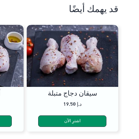
قد يهمك أيضًا
سيقان دجاج متبلة
أ
19.50 د.إ
اشترِ الآن