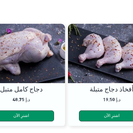
فخاذ دجاج متبلة
دجاج كامل متبل
19.50 د.إ
48.75 د.إ
اشترِ الآن
اشترِ الآن