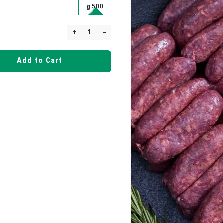
500 g
+
–
Quantity:
Add to Cart