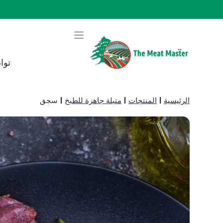
نتقل
لى
لمحتوى
توا
الرئيسية
|
المنتجات
|
متبلة جاهزة للطبخ
|
سجق