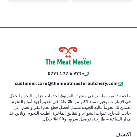
+971 4 577 0791
customer.care@themeatmasterbutchery.com
ملحمة ذا ميت ماستر هي متجرك الموثوق لخدمات جزارة اللحوم الحلال
في الإمارات، بخبرة تمتد لأكثر من 25 عامًا في تقديم أجود أنواع اللحوم.
نضمن لك لحوماً عالية الجودة تشمل أفضل قطع لحم البقر والغنم، إلى
جانب الدجاج، عبوات الشواء، والنقانق الفاخرة. اطلب اللحوم أونلاين على
مدار الساعة – طازجة، توصيل سريع، و100% حلال.
اكتشف