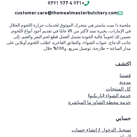
+971 4 577 0791
customer.care@themeatmasterbutchery.com
ملحمة ذا ميت ماستر هي متجرك الموثوق لخدمات جزارة اللحوم الحلال
في الإمارات، بخبرة تمتد لأكثر من 25 عامًا في تقديم أجود أنواع اللحوم.
نضمن لك لحوماً عالية الجودة تشمل أفضل قطع لحم البقر والغنم، إلى
جانب الدجاج، عبوات الشواء، والنقانق الفاخرة. اطلب اللحوم أونلاين على
مدار الساعة – طازجة، توصيل سريع، و100% حلال.
اكتشف
قصتنا
مدونة
كل المنتجات
خدمة الشواء (باربكيو)
خدمة محطة الشاورما المباشرة
حسابي
تسجيل الدخول / إنشاء حساب
السلة