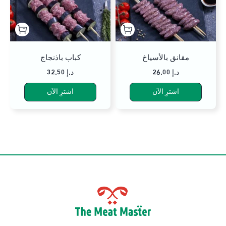
مقانق بالأسياخ
كباب باذنجاج
26.00 د.إ
32.50 د.إ
اشترِ الآن
اشترِ الآن