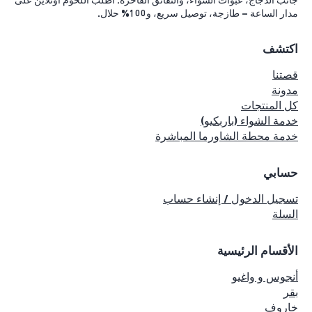
جانب الدجاج، عبوات الشواء، والنقانق الفاخرة. اطلب اللحوم أونلاين على
مدار الساعة – طازجة، توصيل سريع، و100% حلال.
اكتشف
قصتنا
مدونة
كل المنتجات
خدمة الشواء (باربكيو)
خدمة محطة الشاورما المباشرة
حسابي
تسجيل الدخول / إنشاء حساب
السلة
الأقسام الرئيسية
أنجوس و واغيو
بقر
خاروف