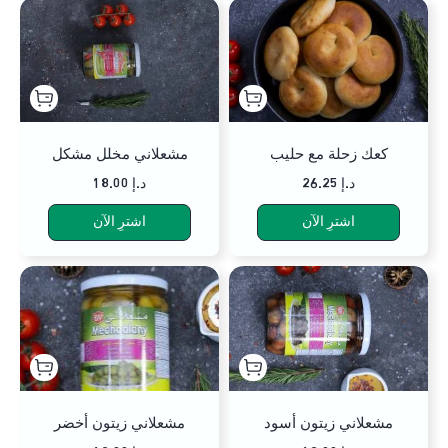
كعك زحلة مع حليب
مشعلاني مخلل مشكل
26.25 د.إ
18.00 د.إ
اشترِ الآن
اشترِ الآن
مشعلاني زيتون أسود
مشعلاني زيتون أخضر