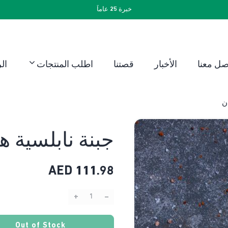
خبرة 25 عاماً
صل معنا
الأخبار
قصتنا
اطلب المنتجات
ال
ن
جبنة نابلسية ه
AED
111.98
+
–
Quantity:
Out of Stock