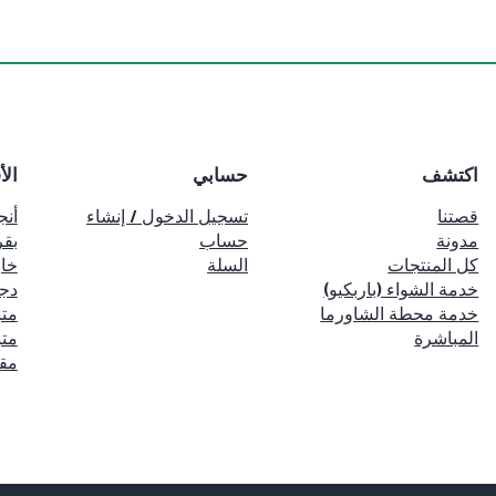
اكتشف
حسابي
الأ
قصتنا
تسجيل الدخول / إنشاء
أنج
مدونة
حساب
بقر
كل المنتجات
السلة
خا
خدمة الشواء (باربكيو)
دج
خدمة محطة الشاورما
متب
المباشرة
متب
مق