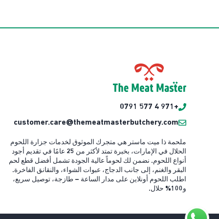
+971 4 577 0791
customer.care@themeatmasterbutchery.com
ملحمة ذا ميت ماستر هي متجرك الموثوق لخدمات جزارة اللحوم
الحلال في الإمارات، بخبرة تمتد لأكثر من 25 عامًا في تقديم أجود
أنواع اللحوم. نضمن لك لحوماً عالية الجودة تشمل أفضل قطع لحم
البقر والغنم، إلى جانب الدجاج، عبوات الشواء، والنقانق الفاخرة.
اطلب اللحوم أونلاين على مدار الساعة – طازجة، توصيل سريع،
و100% حلال.