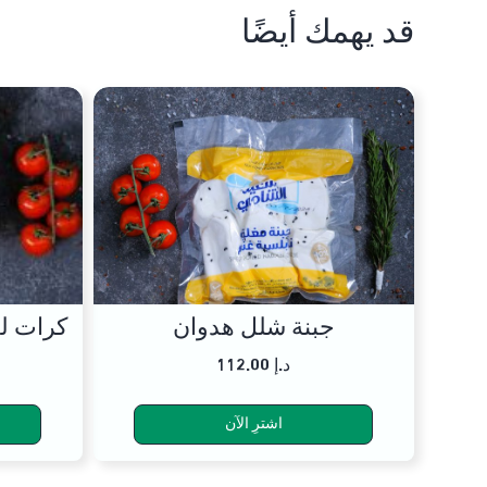
قد يهمك أيضًا
جبنة شلل هدوان
كرات لبنة ب
112.00 د.إ
اشترِ الآن