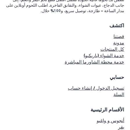
نضمن لك لحوماً عالية الجودة تشمل أفضل قطع لحم البقر والغنم، إلى
جانب الدجاج، عبوات الشواء، والنقانق الفاخرة. اطلب اللحوم أونلاين على
مدار الساعة – طازجة، توصيل سريع، و100% حلال.
اكتشف
قصتنا
مدونة
كل المنتجات
خدمة الشواء (باربكيو)
خدمة محطة الشاورما المباشرة
حسابي
تسجيل الدخول / إنشاء حساب
السلة
الأقسام الرئيسية
أنجوس و واغيو
بقر