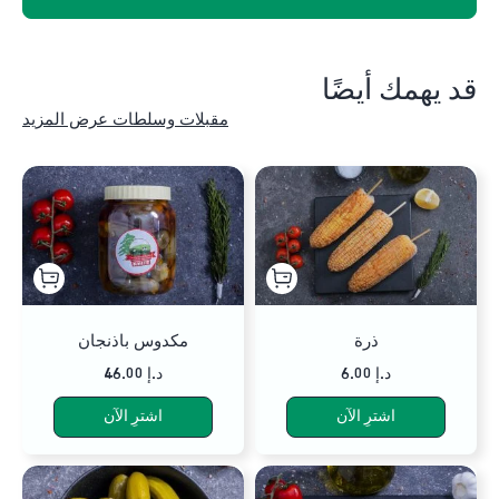
قد يهمك أيضًا
مقبلات وسلطات عرض المزيد
ذرة
مكدوس باذنجان
6.00 د.إ
46.00 د.إ
اشترِ الآن
اشترِ الآن