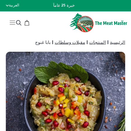
نتقل
خبرة 25 عاماً
العربية
لى
لمحتوى
الرئيسية
|
المنتجات
|
مقبلات وسلطات
|
بابا غنوج