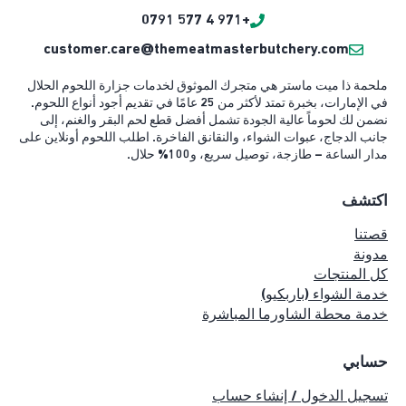
+971 4 577 0791
customer.care@themeatmasterbutchery.com
ملحمة ذا ميت ماستر هي متجرك الموثوق لخدمات جزارة اللحوم الحلال
في الإمارات، بخبرة تمتد لأكثر من 25 عامًا في تقديم أجود أنواع اللحوم.
نضمن لك لحوماً عالية الجودة تشمل أفضل قطع لحم البقر والغنم، إلى
جانب الدجاج، عبوات الشواء، والنقانق الفاخرة. اطلب اللحوم أونلاين على
مدار الساعة – طازجة، توصيل سريع، و100% حلال.
اكتشف
قصتنا
مدونة
كل المنتجات
خدمة الشواء (باربكيو)
خدمة محطة الشاورما المباشرة
حسابي
تسجيل الدخول / إنشاء حساب