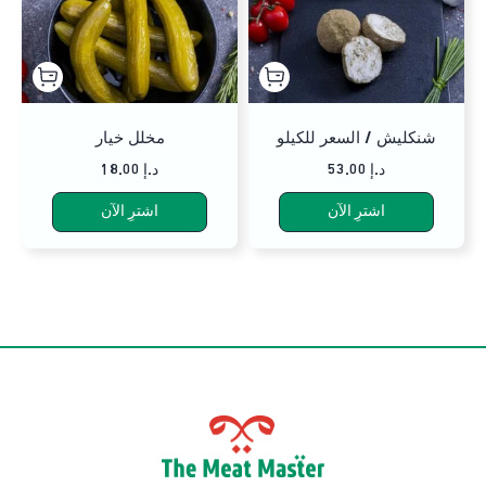
شنكليش / السعر للكيلو
مخلل خيار
53.00 د.إ
18.00 د.إ
اشترِ الآن
اشترِ الآن