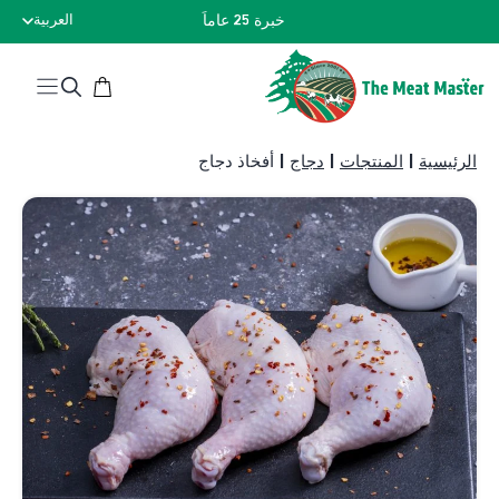
نتقل
خبرة 25 عاماً
العربية
لى
لمحتوى
الرئيسية
|
المنتجات
|
دجاج
|
أفخاذ دجاج