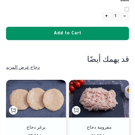
*
Skin
+
–
Quantity:
Add to Cart
قد يهمك أيضًا
دجاج عرض المزيد
مفرومة دجاج
برغر دجاج