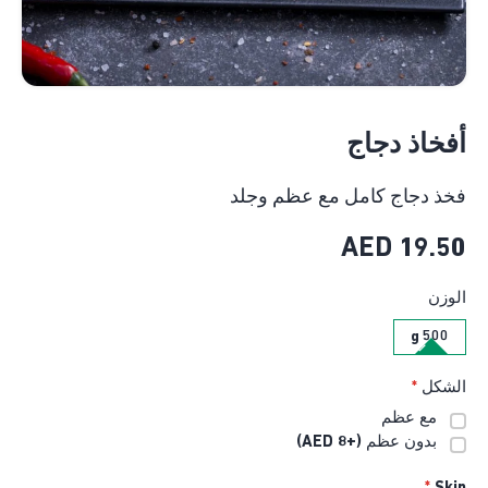
أفخاذ دجاج
فخذ دجاج كامل مع عظم وجلد
AED
19.50
الوزن
500 g
الشكل
*
مع عظم
بدون عظم
(+8 AED)