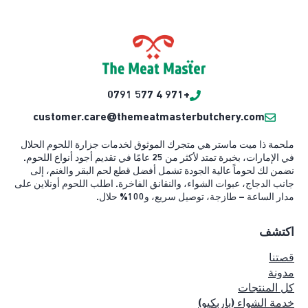
+971 4 577 0791
customer.care@themeatmasterbutchery.com
ملحمة ذا ميت ماستر هي متجرك الموثوق لخدمات جزارة اللحوم الحلال
في الإمارات، بخبرة تمتد لأكثر من 25 عامًا في تقديم أجود أنواع اللحوم.
نضمن لك لحوماً عالية الجودة تشمل أفضل قطع لحم البقر والغنم، إلى
جانب الدجاج، عبوات الشواء، والنقانق الفاخرة. اطلب اللحوم أونلاين على
مدار الساعة – طازجة، توصيل سريع، و100% حلال.
اكتشف
قصتنا
مدونة
كل المنتجات
خدمة الشواء (باربكيو)