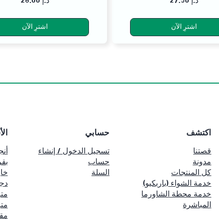
27.50 د.إ
26.00 د.إ
اشترِ الآن
اشترِ الآن
اكتشف
حسابي
الأ
قصتنا
تسجيل الدخول / إنشاء
أنج
مدونة
حساب
بقر
كل المنتجات
السلة
خا
خدمة الشواء (باربكيو)
دج
خدمة محطة الشاورما
متب
المباشرة
متب
مق