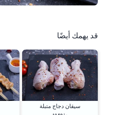
قد يهمك أيضًا
سيقان دجاج متبلة