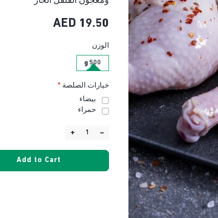
ومعجون الفلفل الحار
AED
19.50
الوزن
500 g
خيارات الصلصة
*
بيضاء
حمراء
+
–
Quantity:
Add to Cart