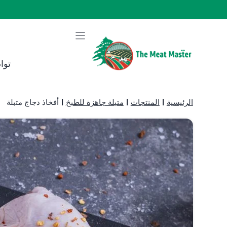
نتقل
لى
لمحتوى
توا
الرئيسية
|
المنتجات
|
متبلة جاهزة للطبخ
|
أفخاذ دجاج متبلة