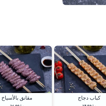
كباب دجاج
مقانق بالأسياخ