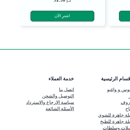
32.50 د.إ
اشترِ الآن
قسام الرئيسية
خدمة العملاء
وس و واغيو
اتصل بنا
التوصيل والشحن
روف
سياسة الإرجاع والاسترداد
اج
الأسئلة الشائعة
لة جاهزة للشوي
لة جاهزة للطبخ
بلات وسلطات