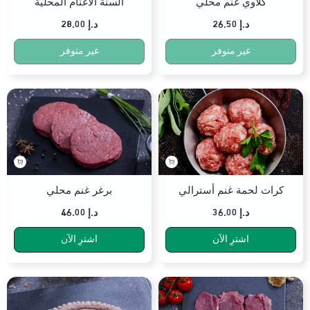
كلاوي غنم محلي
ألسنة الأغنام المحلية
د.إ
26.50
د.إ
28.00
غير متوفر
غير متوفر
كرات لحمة غنم أسترالي
برغر غنم محلي
د.إ
36.00
د.إ
46.00
اشترِ الآن
اشترِ الآن