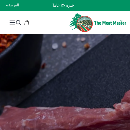
نتقل
خبرة 25 عاماً
العربية
لى
لمحتوى