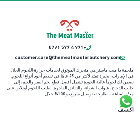
+971 4 577 0791
customer.care@themeatmasterbutchery.com
ملحمة ذا ميت ماستر هي متجرك الموثوق لخدمات جزارة اللحوم الحلال
في الإمارات، بخبرة تمتد لأكثر من 25 عامًا في تقديم أجود أنواع اللحوم.
نضمن لك لحوماً عالية الجودة تشمل أفضل قطع لحم البقر والغنم، إلى
جانب الدجاج، عبوات الشواء، والنقانق الفاخرة. اطلب اللحوم أونلاين على
مدار الساعة – طازجة، توصيل سريع، و100% حلال.
اكتشف
قصتنا
مدونة
كل المنتجات