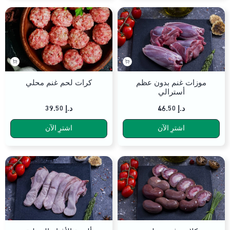
موزات غنم بدون عظم
كرات لحم غنم محلي
أسترالي
د.إ
46.50
د.إ
39.50
اشترِ الآن
اشترِ الآن