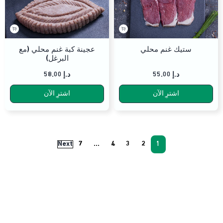
ستيك غنم محلي
عجينة كبة غنم محلي (مع
البرغل)
د.إ
55.00
د.إ
58.00
اشترِ الآن
اشترِ الآن
Next
7
…
4
3
2
1