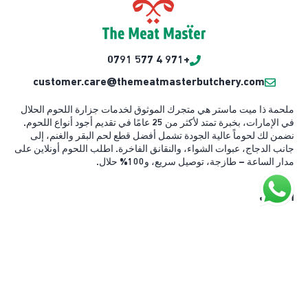
+971 4 577 0791
customer.care@themeatmasterbutchery.com
ملحمة ذا ميت ماستر هي متجرك الموثوق لخدمات جزارة اللحوم الحلال
في الإمارات، بخبرة تمتد لأكثر من 25 عامًا في تقديم أجود أنواع اللحوم.
نضمن لك لحوماً عالية الجودة تشمل أفضل قطع لحم البقر والغنم، إلى
جانب الدجاج، عبوات الشواء، والنقانق الفاخرة. اطلب اللحوم أونلاين على
مدار الساعة – طازجة، توصيل سريع، و100% حلال.
اكتشف
قصتنا
مدونة
كل المنتجات
خدمة الشواء (باربكيو)
خدمة محطة الشاورما المباشرة