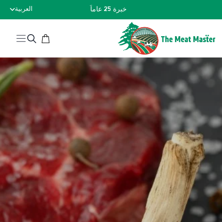
نتقل
خبرة 25 عاماً
العربية
لى
لمحتوى